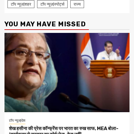
टॉप न्यूज़|शहर
टॉप न्यूज़|स्पोर्ट्स
राज्य
YOU MAY HAVE MISSED
टॉप न्यूज़|देश
शेख हसीना की प्रेस कॉन्फ्रेंस पर भारत का रुख साफ, MEA बोला-