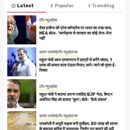
Latest
Popular
Trending
टॉप न्यूज़|देश
शेख हसीना की प्रेस कॉन्फ्रेंस पर भारत का रुख साफ,
MEA बोला- ‘कार्यक्रम से सरकार का कोई लेना-देना
नहीं’
उत्‍तर प्रदेश|टॉप न्यूज़|राज्य
राहुल गांधी आज प्रयागराज में छात्रों से करेंगे संवाद, 1
लाख की क्षमता वाला पंडाल तैयार; आने-जाने को मुफ्त ई-
रिक्शा
टॉप न्यूज़|देश
राहुल गांधी ने बताया अपना पसंदीदा BJP नेता, कैप्टन
अमरिंदर सिंह को बताया ‘कूल’; बोले- ‘हैलो अंकल’
उत्‍तर प्रदेश|टॉप न्यूज़|राज्य
रायबरेली में अधूरी सड़क बनी मुसीबत, 80 लाख की लागत
के बावजूद बारिश में जलभराव; निर्माण पूरा कराने की उठी