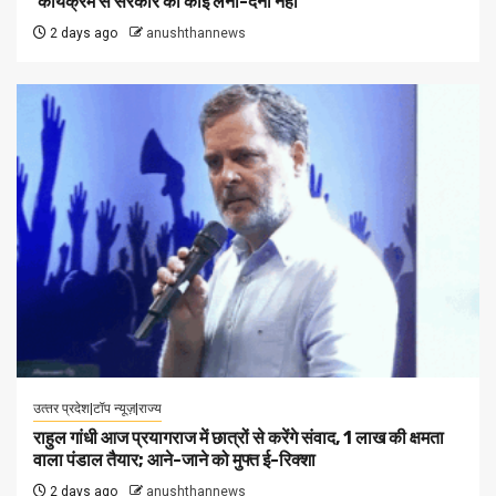
‘कार्यक्रम से सरकार का कोई लेना-देना नहीं’
2 days ago
anushthannews
उत्‍तर प्रदेश|टॉप न्यूज़|राज्य
राहुल गांधी आज प्रयागराज में छात्रों से करेंगे संवाद, 1 लाख की क्षमता
वाला पंडाल तैयार; आने-जाने को मुफ्त ई-रिक्शा
2 days ago
anushthannews