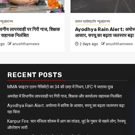
न्यूज़|राज्य
उत्‍तर प्रदेश|टॉप न्यूज़|राज्य
िभागीय लापरवाही पर गिरी गाज, शिक्षक
Ayodhya Rain Alert: अयोध्या म
य सहायक निलंबित
आसार, सरयू का बढ़ता जलस्तर बढ़ा र
ago
anushthannews
2 days ago
anushthannews
RECENT POSTS
MMA फाइटर एलन नैसिमेंटो का 34 की उम्र में निधन, UFC ने जताया दुख
अमरोहा में विभागीय लापरवाही पर गिरी गाज, शिक्षक और कार्यालय सहायक निलंबित
Ayodhya Rain Alert: अयोध्या में बारिश के आसार, सरयू का बढ़ता जलस्तर बढ़ा
रहा चिंता
Kanpur Fire: चार मंजिला शोरूम में आग का तांडव, धुएं के गुबार से सहमे लोग; रेस्क्यू
ऑपरेशन जारी