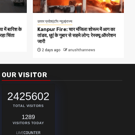
उत्‍तर प्रदेश|टॉप न्यूज़|राज्य
ें बारिश के
Kanpur Fire: चार मंजिला शोरूम में आग का
हा चिंता
तांडव, धुएं के गुबार से सहमे लोग; रेस्क्यू ऑपरेशन
जारी
2 days ago
anushthannews
OUR VISITOR
2425602
TOTAL VISITORS
1289
VISITORS TODAY