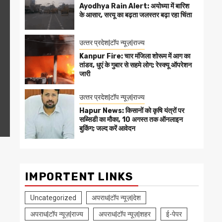
Ayodhya Rain Alert: अयोध्या में बारिश
के आसार, सरयू का बढ़ता जलस्तर बढ़ा रहा चिंता
उत्‍तर प्रदेश|टॉप न्यूज़|राज्य
Kanpur Fire: चार मंजिला शोरूम में आग का
तांडव, धुएं के गुबार से सहमे लोग; रेस्क्यू ऑपरेशन
जारी
उत्‍तर प्रदेश|टॉप न्यूज़|राज्य
Hapur News: किसानों को कृषि यंत्रों पर
सब्सिडी का मौका, 10 अगस्त तक ऑनलाइन
बुकिंग; जल्द करें आवेदन
IMPORTENT LINKS
Uncategorized
अपराध|टॉप न्यूज़|देश
अपराध|टॉप न्यूज़|राज्य
अपराध|टॉप न्यूज़|शहर
ई-पेपर