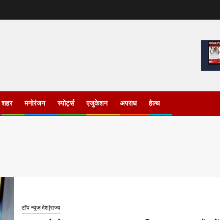
शहर
मनोरंजन
स्पोर्ट्स
एजुकेशन
अपराध
हेल्थ
टॉप न्यूज़|देश|राज्य