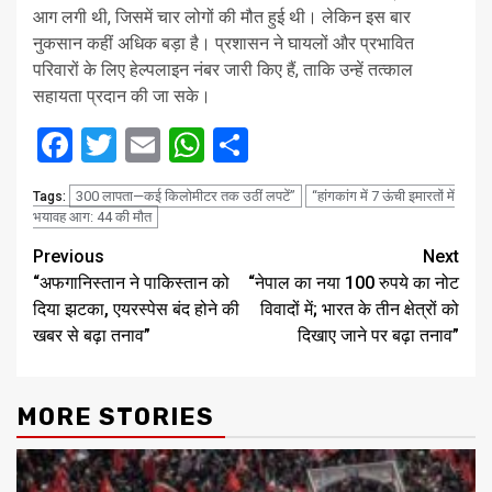
आग लगी थी, जिसमें चार लोगों की मौत हुई थी। लेकिन इस बार
नुकसान कहीं अधिक बड़ा है। प्रशासन ने घायलों और प्रभावित
परिवारों के लिए हेल्पलाइन नंबर जारी किए हैं, ताकि उन्हें तत्काल
सहायता प्रदान की जा सके।
Facebook
Twitter
Email
WhatsApp
Share
300 लापता—कई किलोमीटर तक उठीं लपटें”
“हांगकांग में 7 ऊंची इमारतों में
Tags:
भयावह आग: 44 की मौत
Post
Previous
Next
“अफगानिस्तान ने पाकिस्तान को
“नेपाल का नया 100 रुपये का नोट
navigation
दिया झटका, एयरस्पेस बंद होने की
विवादों में; भारत के तीन क्षेत्रों को
खबर से बढ़ा तनाव”
दिखाए जाने पर बढ़ा तनाव”
MORE STORIES