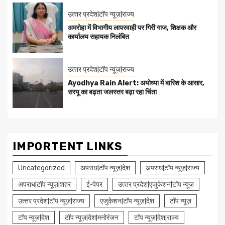
उत्‍तर प्रदेश|टॉप न्यूज़|राज्य
अमरोहा में विभागीय लापरवाही पर गिरी गाज, शिक्षक और
कार्यालय सहायक निलंबित
उत्‍तर प्रदेश|टॉप न्यूज़|राज्य
Ayodhya Rain Alert: अयोध्या में बारिश के आसार,
सरयू का बढ़ता जलस्तर बढ़ा रहा चिंता
IMPORTENT LINKS
Uncategorized
अपराध|टॉप न्यूज़|देश
अपराध|टॉप न्यूज़|राज्य
अपराध|टॉप न्यूज़|शहर
ई-पेपर
उत्‍तर प्रदेश|एजुकेशन|टॉप न्यूज़
उत्‍तर प्रदेश|टॉप न्यूज़|राज्य
एजुकेशन|टॉप न्यूज़|देश
टॉप न्यूज़
टॉप न्यूज़|देश
टॉप न्यूज़|देश|मनोरंजन
टॉप न्यूज़|देश|राज्य