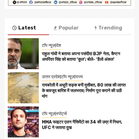
Latest
Popular
Trending
टॉप न्यूज़|देश
राहुल गांधी ने बताया अपना पसंदीदा BJP नेता, कैप्टन
अमरिंदर सिंह को बताया ‘कूल’; बोले- ‘हैलो अंकल’
उत्‍तर प्रदेश|टॉप न्यूज़|राज्य
रायबरेली में अधूरी सड़क बनी मुसीबत, 80 लाख की लागत
के बावजूद बारिश में जलभराव; निर्माण पूरा कराने की उठी
मांग
टॉप न्यूज़|स्पोर्ट्स
MMA फाइटर एलन नैसिमेंटो का 34 की उम्र में निधन,
UFC ने जताया दुख