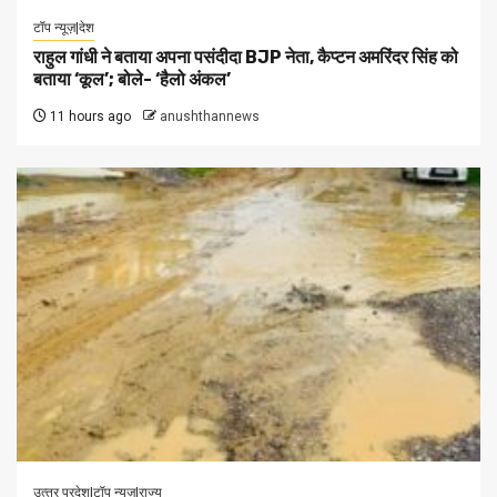
टॉप न्यूज़|देश
राहुल गांधी ने बताया अपना पसंदीदा BJP नेता, कैप्टन अमरिंदर सिंह को
बताया ‘कूल’; बोले- ‘हैलो अंकल’
11 hours ago
anushthannews
उत्‍तर प्रदेश|टॉप न्यूज़|राज्य