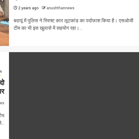
2 years ago
anushthannews
बदायूं में पुलिस ने स्विफ्ट कार लूटकांड का पर्दाफाश किया है। एसओजी
टीम का भी इस खुलासे में सहयोग रहा।...
्य
दो
ार
ws
तीय
...