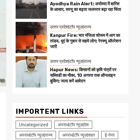
Ayodhya Rain Alert: अयोध्या में बारिश
के आसार, सरयू का बढ़ता जलस्तर बढ़ा रहा चिंता
उत्‍तर प्रदेश|टॉप न्यूज़|राज्य
Kanpur Fire: चार मंजिला शोरूम में आग का
तांडव, धुएं के गुबार से सहमे लोग; रेस्क्यू ऑपरेशन
जारी
उत्‍तर प्रदेश|टॉप न्यूज़|राज्य
Hapur News: किसानों को कृषि यंत्रों पर
सब्सिडी का मौका, 10 अगस्त तक ऑनलाइन
बुकिंग; जल्द करें आवेदन
IMPORTENT LINKS
Uncategorized
अपराध|टॉप न्यूज़|देश
अपराध|टॉप न्यूज़|राज्य
अपराध|टॉप न्यूज़|शहर
ई-पेपर