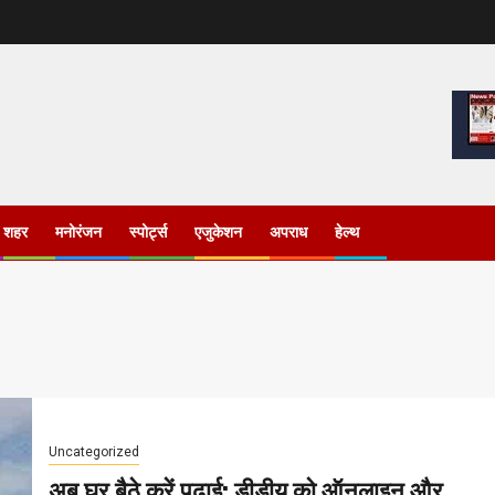
शहर
मनोरंजन
स्पोर्ट्स
एजुकेशन
अपराध
हेल्थ
Uncategorized
अब घर बैठे करें पढ़ाई: डीडीयू को ऑनलाइन और