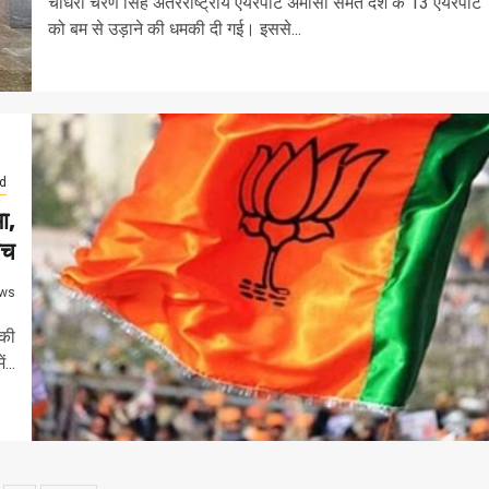
चौधरी चरण सिंह अंतरराष्ट्रीय एयरपोर्ट अमौसी समेत देश के 13 एयरपोर्ट
को बम से उड़ाने की धमकी दी गई। इससे...
d
ा,
ंच
ws
 की
...