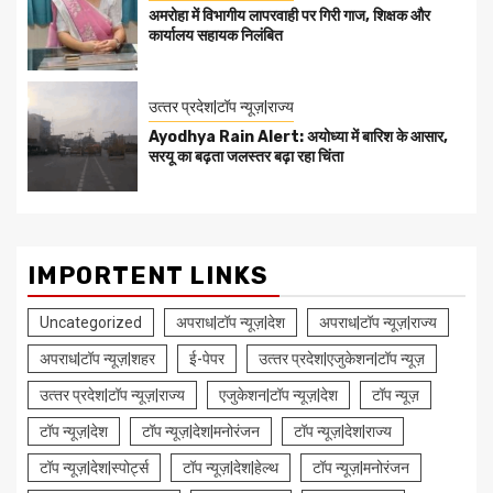
अमरोहा में विभागीय लापरवाही पर गिरी गाज, शिक्षक और
कार्यालय सहायक निलंबित
उत्‍तर प्रदेश|टॉप न्यूज़|राज्य
Ayodhya Rain Alert: अयोध्या में बारिश के आसार,
सरयू का बढ़ता जलस्तर बढ़ा रहा चिंता
IMPORTENT LINKS
Uncategorized
अपराध|टॉप न्यूज़|देश
अपराध|टॉप न्यूज़|राज्य
अपराध|टॉप न्यूज़|शहर
ई-पेपर
उत्‍तर प्रदेश|एजुकेशन|टॉप न्यूज़
उत्‍तर प्रदेश|टॉप न्यूज़|राज्य
एजुकेशन|टॉप न्यूज़|देश
टॉप न्यूज़
टॉप न्यूज़|देश
टॉप न्यूज़|देश|मनोरंजन
टॉप न्यूज़|देश|राज्य
टॉप न्यूज़|देश|स्पोर्ट्स
टॉप न्यूज़|देश|हेल्थ
टॉप न्यूज़|मनोरंजन