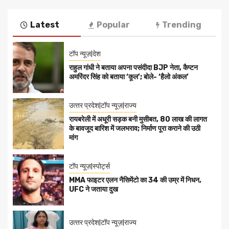
Latest
Popular
Trending
टॉप न्यूज़|देश
राहुल गांधी ने बताया अपना पसंदीदा BJP नेता, कैप्टन
अमरिंदर सिंह को बताया ‘कूल’; बोले- ‘हैलो अंकल’
उत्‍तर प्रदेश|टॉप न्यूज़|राज्य
रायबरेली में अधूरी सड़क बनी मुसीबत, 80 लाख की लागत
के बावजूद बारिश में जलभराव; निर्माण पूरा कराने की उठी
मांग
टॉप न्यूज़|स्पोर्ट्स
MMA फाइटर एलन नैसिमेंटो का 34 की उम्र में निधन,
UFC ने जताया दुख
उत्‍तर प्रदेश|टॉप न्यूज़|राज्य