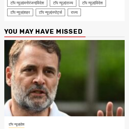
टॉप न्यूज़|मनोरंजन|विदेश
टॉप न्यूज़|राज्य
टॉप न्यूज़|विदेश
टॉप न्यूज़|शहर
टॉप न्यूज़|स्पोर्ट्स
राज्य
YOU MAY HAVE MISSED
टॉप न्यूज़|देश