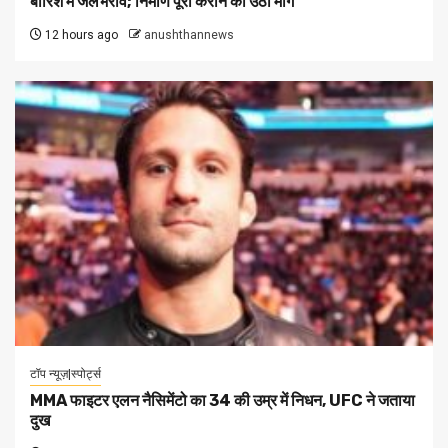
बारिश में जलभराव; निर्माण पूरा कराने की उठी मांग
12 hours ago
anushthannews
टॉप न्यूज़|स्पोर्ट्स
MMA फाइटर एलन नैसिमेंटो का 34 की उम्र में निधन, UFC ने जताया
दुख